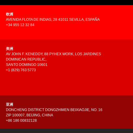
欧洲
AVENIDA FLOTA DE INDIAS, 28 41011 SEVILLA, ESPAÑA
+34 955 12 32 84
美洲
AV JOHN F. KENEDDY, 88 PYHEX WORK, LOS JARDINES
DOMINICAN REPUBLIC,
SANTO DOMINGO 10601
+1 (829) 763 5773
亚洲
DONCHENG DISTRICT DONGZHIMEN BEIXIAOJIE, NO. 16
ZIP 100007, BEIJING, CHINA
+86 186 00832128