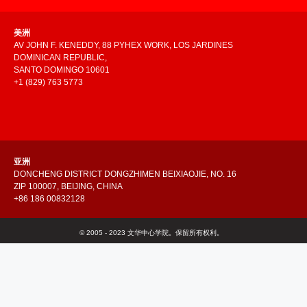
美洲
AV JOHN F. KENEDDY, 88 PYHEX WORK, LOS JARDINES
DOMINICAN REPUBLIC,
SANTO DOMINGO 10601
+1 (829) 763 5773
亚洲
DONCHENG DISTRICT DONGZHIMEN BEIXIAOJIE, NO. 16
ZIP 100007, BEIJING, CHINA
+86 186 00832128
© 2005 - 2023 文华中心学院。保留所有权利。