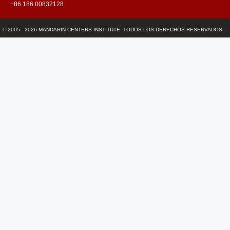
+86 186 00832128
© 2005 - 2026 MANDARIN CENTERS INSTITUTE. TODOS LOS DERECHOS RESERVADOS.