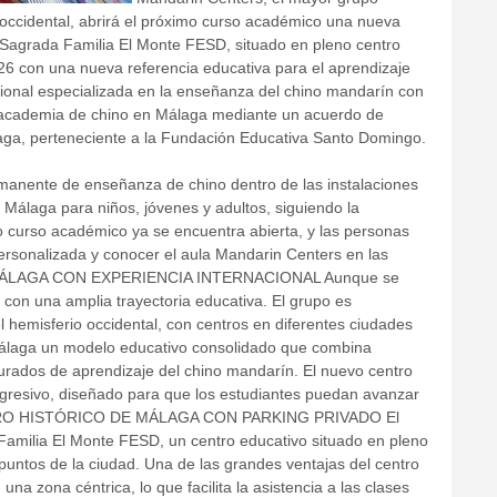
 occidental, abrirá el próximo curso académico una nueva
Sagrada Familia El Monte FESD, situado en pleno centro
026 con una nueva referencia educativa para el aprendizaje
ional especializada en la enseñanza del chino mandarín con
 academia de chino en Málaga mediante un acuerdo de
aga, perteneciente a la Fundación Educativa Santo Domingo.
manente de enseñanza de chino dentro de las instalaciones
 Málaga para niños, jóvenes y adultos, siguiendo la
o curso académico ya se encuentra abierta, y las personas
personalizada y conocer el aula Mandarin Centers en las
EN MÁLAGA CON EXPERIENCIA INTERNACIONAL Aunque se
con una amplia trayectoria educativa. El grupo es
 hemisferio occidental, con centros en diferentes ciudades
 Málaga un modelo educativo consolidado que combina
urados de aprendizaje del chino mandarín. El nuevo centro
gresivo, diseñado para que los estudiantes puedan avanzar
CENTRO HISTÓRICO DE MÁLAGA CON PARKING PRIVADO El
Familia El Monte FESD, un centro educativo situado en pleno
s puntos de la ciudad. Una de las grandes ventajas del centro
a zona céntrica, lo que facilita la asistencia a las clases