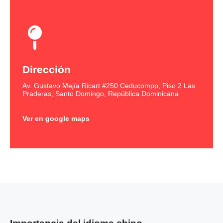
Dirección
Av. Gustavo Mejía Ricart #250 Ceducompp, Piso 2 Las
Praderas, Santo Domingo, República Dominicana
Ver en google maps