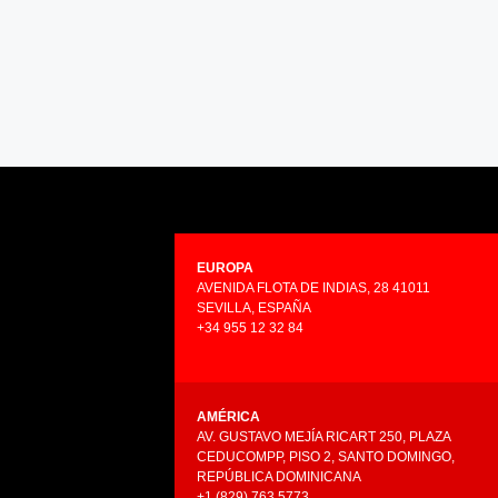
EUROPA
AVENIDA FLOTA DE INDIAS, 28 41011
SEVILLA, ESPAÑA
+34 955 12 32 84
AMÉRICA
AV. GUSTAVO MEJÍA RICART 250, PLAZA
CEDUCOMPP, PISO 2, SANTO DOMINGO,
REPÚBLICA DOMINICANA
+1 (829) 763 5773