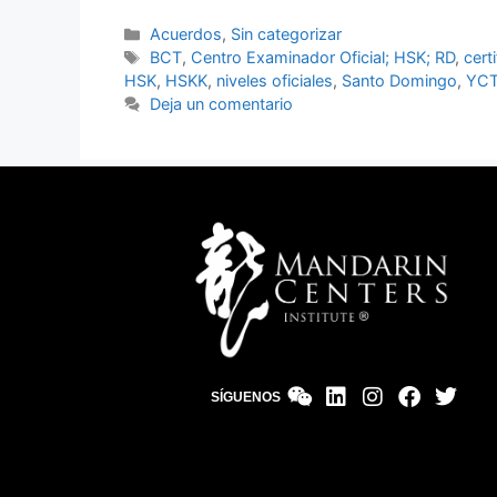
Acuerdos
,
Sin categorizar
BCT
,
Centro Examinador Oficial; HSK; RD
,
cert
HSK
,
HSKK
,
niveles oficiales
,
Santo Domingo
,
YC
Deja un comentario
SÍGUENOS