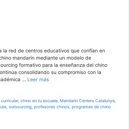
a la red de centros educativos que confían en
 chino mandarín mediante un modelo de
sourcing formativo para la enseñanza del chino
ontinúa consolidando su compromiso con la
 académica …
Leer más
curricular
,
chino en tu escuela
,
Mandarin Centers Catalunya
,
tute
,
outsourcing
,
profesores chinos
,
programas de chino