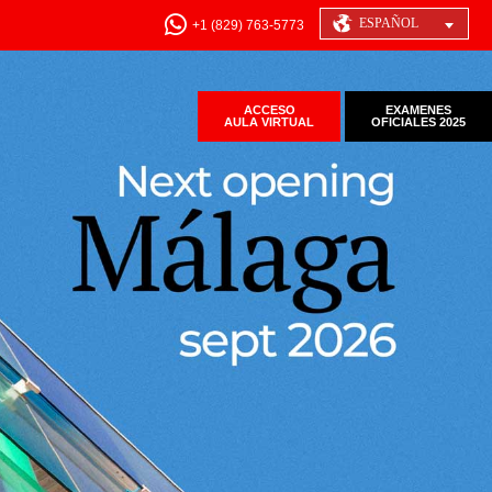
ESPAÑOL
+1 (829) 763-5773
ACCESO
EXAMENES
AULA VIRTUAL
OFICIALES 2025