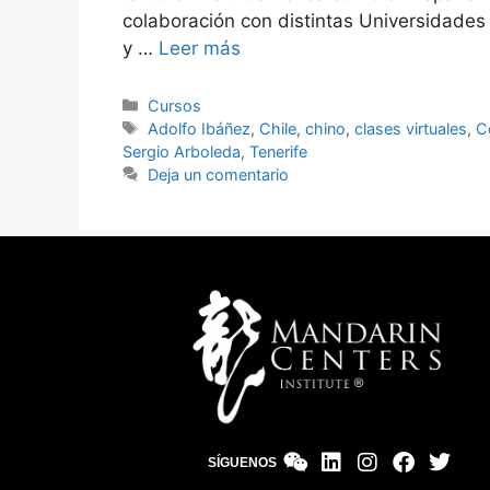
colaboración con distintas Universidades
y …
Leer más
Cursos
Adolfo Ibáñez
,
Chile
,
chino
,
clases virtuales
,
C
Sergio Arboleda
,
Tenerife
Deja un comentario
SÍGUENOS