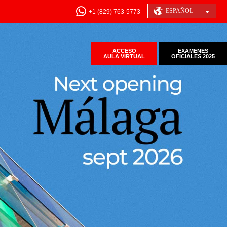
ESPAÑOL
+1 (829) 763-5773
ACCESO
EXAMENES
AULA VIRTUAL
OFICIALES 2025