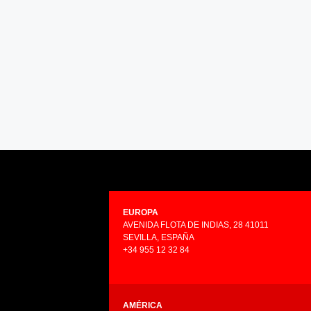
EUROPA
AVENIDA FLOTA DE INDIAS, 28 41011
SEVILLA, ESPAÑA
+34 955 12 32 84
AMÉRICA