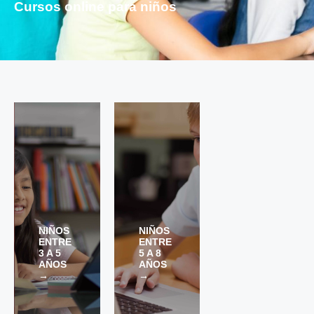
Cursos online para niños
En
Educación
Infantil se ha
evolucionad
o en los
NIÑOS
NIÑOS
últimos
ENTRE
ENTRE
años
3 A 5
5 A 8
favoreciend
AÑOS
AÑOS
o la
→
→
enseñanza
de idiomas
desde los