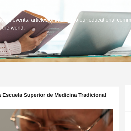
onal events, articles of interest to our educational comm
 the world.
a Escuela Superior de Medicina Tradicional