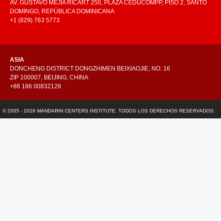
AV. GUSTAVO MEJÍA RICART 250, PLAZA CEDUCOMPP, PISO 2, SANTO
DOMINGO, REPÚBLICA DOMINICANA
+1 (829) 763 5773
ASIA
DONCHENG DISTRICT DONGZHIMEN BEIXIAOJIE, NO. 16
ZIP 100007, BEIJING, CHINA
+86 186 00832128
© 2005 - 2026 MANDARIN CENTERS INSTITUTE. TODOS LOS DERECHOS RESERVADOS.