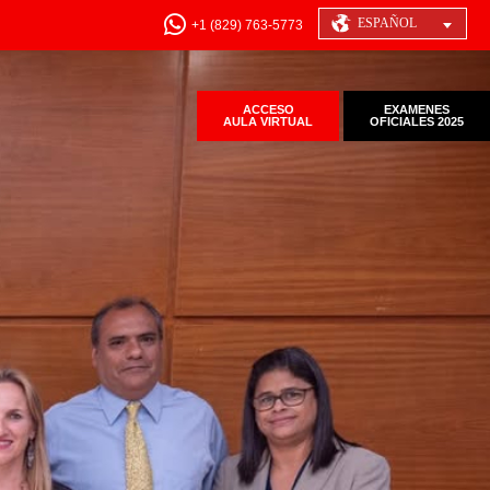
ESPAÑOL
+1 (829) 763-5773
ACCESO
EXAMENES
AULA VIRTUAL
OFICIALES 2025